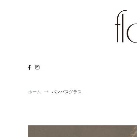
コ
ン
テ
ン
ツ
へ
ス
キ
flower arr
ッ
Flower
プ
ホーム
パンパスグラス