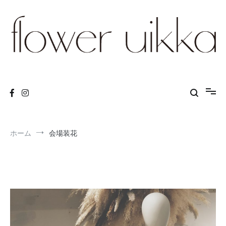
コ
ン
テ
ン
ツ
へ
ス
flower arrangements and lessons
Flower Uikka
キ
ッ
プ
ホーム
会場装花