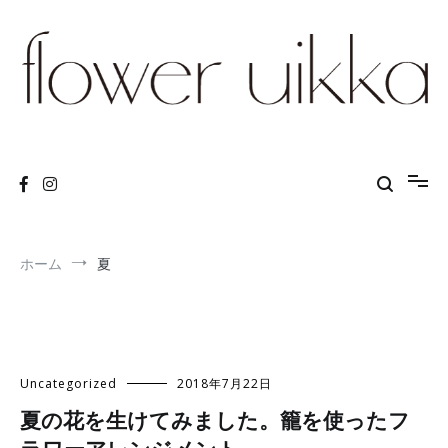
コ
ン
テ
ン
ツ
へ
ス
flower arrangements and lessons
Flower Uikka
キ
ッ
プ
ホーム
夏
Uncategorized
2018年7月22日
夏の花を生けてみました。籠を使ったフ