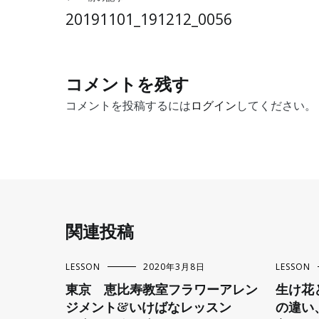
投
20191101_191212_0056
稿
ナ
コメントを残す
コメントを投稿するには
ログイン
してください。
ビ
ゲ
ー
シ
関連投稿
ョ
LESSON
2020年3月8日
LESSON
ン
東京 恵比寿教室フラワーアレン
生け花
ジメント&いけばなレッスン
の違い