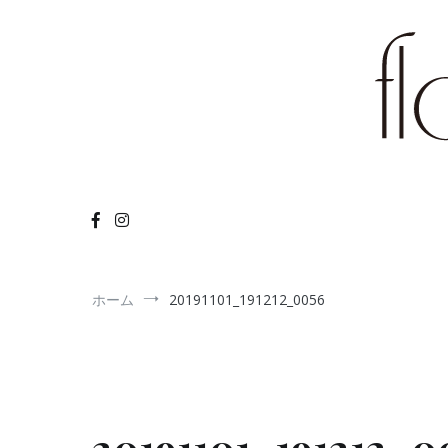
コ
ン
テ
ン
ツ
へ
ス
キ
flower arr
ッ
Flower
プ
ホーム
20191101_191212_0056
20191101_191212_0