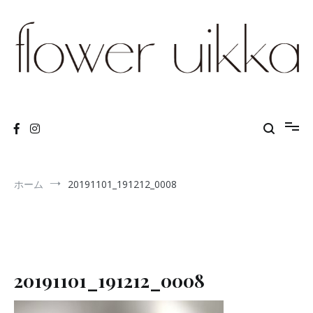
コ
ン
テ
ン
ツ
へ
ス
flower arrangements and lessons
Flower Uikka
キ
ッ
プ
ホーム
20191101_191212_0008
20191101_191212_0008